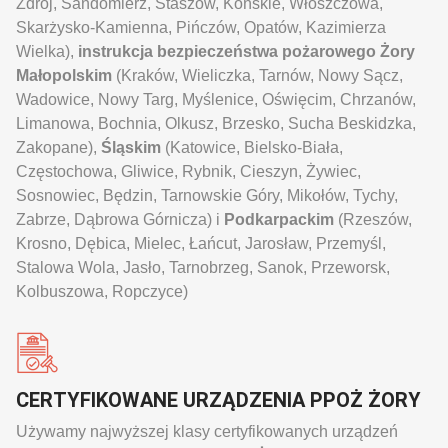
Zdrój, Sandomierz, Staszów, Końskie, Włoszczowa,
Skarżysko-Kamienna, Pińczów, Opatów, Kazimierza
Wielka),
instrukcja bezpieczeństwa pożarowego Żory
Małopolskim
(Kraków, Wieliczka, Tarnów, Nowy Sącz,
Wadowice, Nowy Targ, Myślenice, Oświęcim, Chrzanów,
Limanowa, Bochnia, Olkusz, Brzesko, Sucha Beskidzka,
Zakopane),
Śląskim
(Katowice, Bielsko-Biała,
Częstochowa, Gliwice, Rybnik, Cieszyn, Żywiec,
Sosnowiec, Będzin, Tarnowskie Góry, Mikołów, Tychy,
Zabrze, Dąbrowa Górnicza) i
Podkarpackim
(Rzeszów,
Krosno, Dębica, Mielec, Łańcut, Jarosław, Przemyśl,
Stalowa Wola, Jasło, Tarnobrzeg, Sanok, Przeworsk,
Kolbuszowa, Ropczyce)
CERTYFIKOWANE URZĄDZENIA PPOŻ ŻORY
Używamy najwyższej klasy certyfikowanych urządzeń