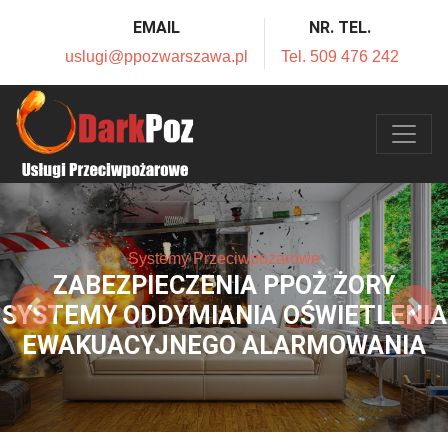
EMAIL
NR. TEL.
uslugi@ppozwarszawa.pl
Tel. 509 476 242
Systemy Przeciwpożarowe
ZABEZPIECZENIA PPOŻ ŻORY
SYSTEMY ODDYMIANIA OŚWIETLENIA
EWAKUACYJNEGO ALARMOWANIA