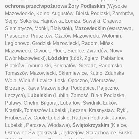
ochrona przeciwpożarowa Żory
Podlaskim
(Wysokie
Mazowieckie, Kolno, Augustów, Bielsk Podlaski, Zambrów,
Sejny, Sokółka, Hajnówka, Łomża, Suwałki, Grajewo,
Siemiatycze, Mońki, Białystok),
Mazowieckim
(Warszawa,
Piaseczno, Pruszków, Ożarów Mazowiecki, Wołomin,
Legionowo, Grodzisk Mazowiecki, Radom, Mińsk
Mazowiecki, Otwock, Płock, Siedlce, Żyrardów, Nowy
Dwór Mazowiecki),
Łódzkim
(Łódź, Zgierz, Pabianice,
Piotrków Trybunalski, Bełchatów, Sieradz, Radomsko,
Tomaszów Mazowiecki, Skierniewice, Kutno, Zduńska
Wola, Wieluń, Łowicz, Łask, Opoczno, Wieruszów,
Brzeziny, Rawa Mazowiecka, Poddębice, Pajęczno,
Łęczyca),
Lubelskim
(Lublin, Zamość, Biała Podlaska,
Puławy, Chełm, Biłgoraj, Lubartów, Świdnik, Łuków,
Kraśnik, Tomaszów Lubelski, Łęczna, Krasnystaw, Ryki,
Hrubieszów, Opole Lubelskie, Radzyń Podlaski, Janów
Lubelski, Parczew, Włodawa),
Świętokrzyskim
(Kielce,
Ostrowiec Świętokrzyski, Jędrzejów, Starachowice, Busko-