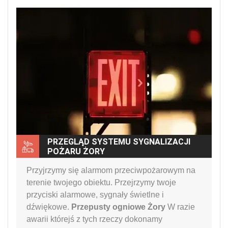
PRZEGLĄD SYSTEMU SYGNALIZACJI
POŻARU ŻORY
Przyjrzymy się alarmom przeciwpożarowym na
terenie twojego obiektu. Przejrzymy twoje
przyciski alarmowe, sygnały świetlne i
dźwiękowe.
Przepusty ogniowe Żory
W razie
awarii którejś z tych rzeczy dokonamy