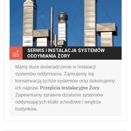
SERWIS I INSTALACJA SYSTEMÓW
ODDYMIANIA ŻORY
Mamy duże doświadczenie w instalacji
systemów oddymiania. Zajmujemy się
konserwacją tychże systemów oraz dokonujemy
ich napraw.
Przejścia instalacyjne Żory
Zapewniamy sprawne działanie systemów
oddymiających klatki schodowe i wnętrza
budynków.