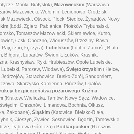
tycze, Mońki, Białystok),
Mazowieckim
(Warszawa,
żarów Mazowiecki, Wołomin, Legionowo, Grodzisk
sk Mazowiecki, Otwock, Płock, Siedlce, Żyrardów, Nowy
zkim
(Łódź, Zgierz, Pabianice, Piotrków Trybunalski,
domsko, Tomaszów Mazowiecki, Skierniewice, Kutno,
Łowicz, Łask, Opoczno, Wieruszów, Brzeziny, Rawa
 Pajęczno, Łęczyca),
Lubelskim
(Lublin, Zamość, Biała
 Biłgoraj, Lubartów, Świdnik, Łuków, Kraśnik,
na, Krasnystaw, Ryki, Hrubieszów, Opole Lubelskie,
 Lubelski, Parczew, Włodawa),
Świętokrzyskim
(Kielce,
, Jędrzejów, Starachowice, Busko-Zdrój, Sandomierz,
zczowa, Skarżysko-Kamienna, Pińczów, Opatów,
trukcja bezpieczeństwa pożarowego Kuźnia
im
(Kraków, Wieliczka, Tarnów, Nowy Sącz, Wadowice,
Oświęcim, Chrzanów, Limanowa, Bochnia, Olkusz,
ka, Zakopane),
Śląskim
(Katowice, Bielsko-Biała,
ybnik, Cieszyn, Żywiec, Sosnowiec, Będzin, Tarnowskie
abrze, Dąbrowa Górnicza) i
Podkarpackim
(Rzeszów,
Łańcut, Jarosław, Przemyśl, Stalowa Wola, Jasło,