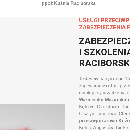
ppoż Kuźnia Raciborska
USŁUGI PRZECIW
ZABEZPIECZENIA 
ZABEZPIEC
I SZKOLENI
RACIBORS
Jesteśmy na rynku od 15
zapewniamy usługi przec
montujemy urządzenia o
Warmińsko-Mazurskim
Kętrzyn, Działdowo, Bar
Olsztyn, Braniewo, Olec
przeciwpożarowa Kuźn
Kolno, Augustów, Bielsk