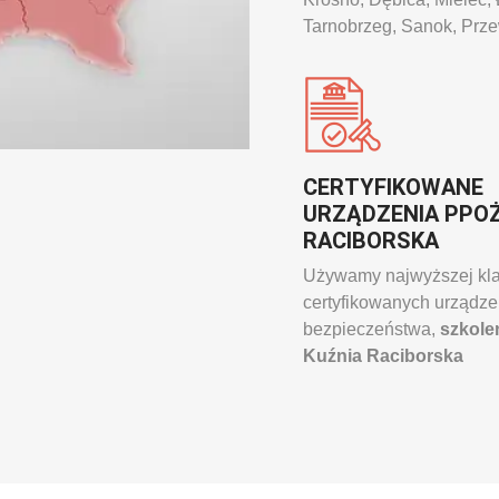
Tarnobrzeg, Sanok, Prz
CERTYFIKOWANE
URZĄDZENIA PPOŻ
RACIBORSKA
Używamy najwyższej kl
certyfikowanych urządz
bezpieczeństwa,
szkole
Kuźnia Raciborska