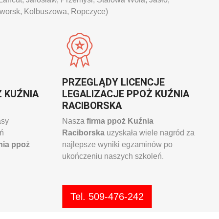
eworsk, Kolbuszowa, Ropczyce)
PRZEGLĄDY LICENCJE
 KUŹNIA
LEGALIZACJE PPOŻ KUŹNIA
RACIBORSKA
asy
Nasza
firma ppoż Kuźnia
eń
Raciborska
uzyskała wiele nagród za
nia ppoż
najlepsze wyniki egzaminów po
ukończeniu naszych szkoleń.
Tel. 509-476-242