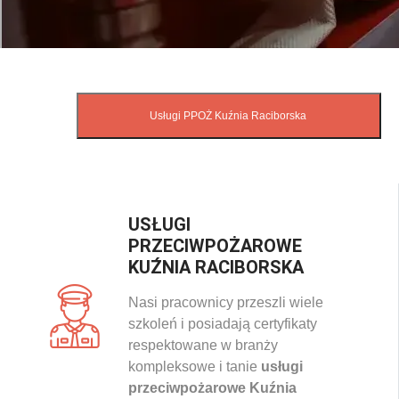
USŁUGI
PRZECIWPOŻAROWE
KUŹNIA RACIBORSKA
Nasi pracownicy przeszli wiele
szkoleń i posiadają certyfikaty
respektowane w branży
kompleksowe i tanie
usługi
przeciwpożarowe Kuźnia