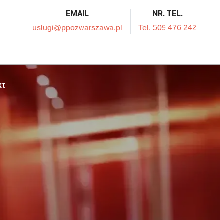
EMAIL
NR. TEL.
uslugi@ppozwarszawa.pl
Tel. 509 476 242
kt