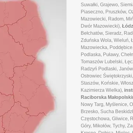
Suwałki, Grajewo, Siemia
Piaseczno, Pruszków, O
Mazowiecki, Radom, Miń
Dwór Mazowiecki),
Łód
Bełchatów, Sieradz, Ra
Zduńska Wola, Wieluń, 
Mazowiecka, Poddębice,
Podlaska, Puławy, Chełm,
Tomaszów Lubelski, Łęcz
Radzyń Podlaski, Janów
Ostrowiec Świętokrzyski
Staszów, Końskie, Włos
Kazimierza Wielka),
ins
Raciborska
Małopolsk
Nowy Targ, Myślenice, 
Brzesko, Sucha Beskidz
Częstochowa, Gliwice, R
Góry, Mikołów, Tychy, Z
Krosno, Dębica, Mielec, 