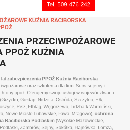
Tel. 509-476-242
POŻAROWE KUŹNIA RACIBORSKA
PPOŻ
ZENIA PRZECIWPOŻAROWE
A PPOŻ KUŹNIA
KA
 lat
zabezpieczenia PPOŻ Kuźnia Raciborska
iwpożarowe oraz szkolenia dla firm. Serwisujemy i
chrony ppoż. Oferujemy swoje usługi w województwach
(Giżycko, Gołdap, Nidzica, Ostróda, Szczytno, Ełk,
toszyce, Pisz, Elbląg, Węgorzewo, Lidzbark Warmiński,
ko, Nowe Miasto Lubawskie, Iława, Mrągowo),
ochrona
ia Raciborska
Podlaskim
(Wysokie Mazowieckie,
 Podlaski, Zambrów, Sejny, Sokółka, Hajnówka, Łomża,