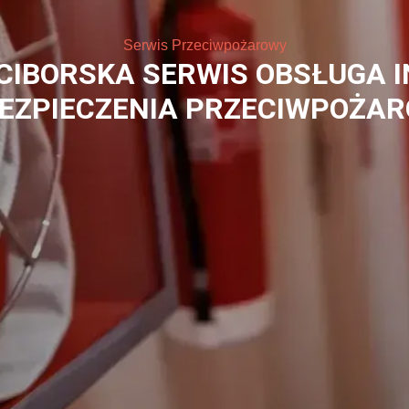
Systemy Przeciwpożarowe
UŹNIA RACIBORSKA SYSTEMY 
WAKUACYJNEGO ALARMOWAN