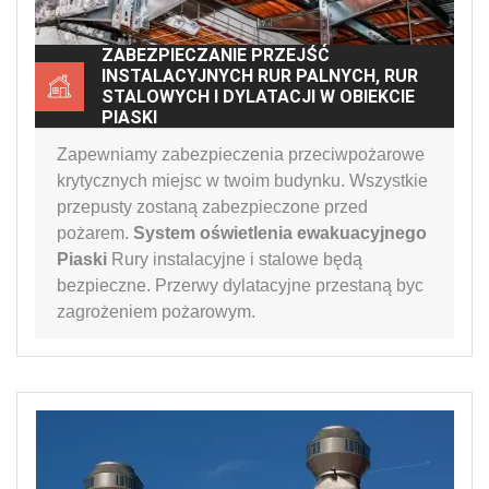
ZABEZPIECZANIE PRZEJŚĆ
INSTALACYJNYCH RUR PALNYCH, RUR
STALOWYCH I DYLATACJI W OBIEKCIE
PIASKI
Zapewniamy zabezpieczenia przeciwpożarowe
krytycznych miejsc w twoim budynku. Wszystkie
przepusty zostaną zabezpieczone przed
pożarem.
System oświetlenia ewakuacyjnego
Piaski
Rury instalacyjne i stalowe będą
bezpieczne. Przerwy dylatacyjne przestaną byc
zagrożeniem pożarowym.