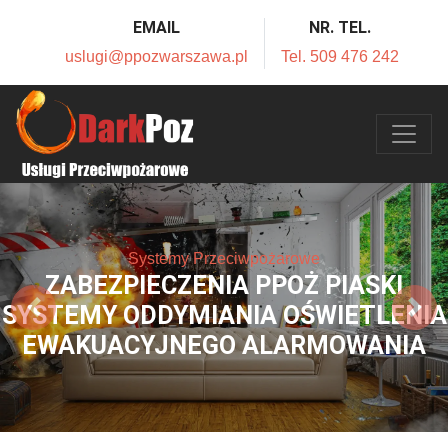
EMAIL
NR. TEL.
uslugi@ppozwarszawa.pl
Tel. 509 476 242
Systemy Przeciwpożarowe
ZABEZPIECZENIA PPOŻ PIASKI
SYSTEMY ODDYMIANIA OŚWIETLENIA
EWAKUACYJNEGO ALARMOWANIA