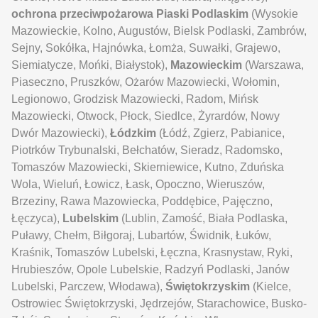
ochrona przeciwpożarowa Piaski
Podlaskim
(Wysokie
Mazowieckie, Kolno, Augustów, Bielsk Podlaski, Zambrów,
Sejny, Sokółka, Hajnówka, Łomża, Suwałki, Grajewo,
Siemiatycze, Mońki, Białystok),
Mazowieckim
(Warszawa,
Piaseczno, Pruszków, Ożarów Mazowiecki, Wołomin,
Legionowo, Grodzisk Mazowiecki, Radom, Mińsk
Mazowiecki, Otwock, Płock, Siedlce, Żyrardów, Nowy
Dwór Mazowiecki),
Łódzkim
(Łódź, Zgierz, Pabianice,
Piotrków Trybunalski, Bełchatów, Sieradz, Radomsko,
Tomaszów Mazowiecki, Skierniewice, Kutno, Zduńska
Wola, Wieluń, Łowicz, Łask, Opoczno, Wieruszów,
Brzeziny, Rawa Mazowiecka, Poddębice, Pajęczno,
Łęczyca),
Lubelskim
(Lublin, Zamość, Biała Podlaska,
Puławy, Chełm, Biłgoraj, Lubartów, Świdnik, Łuków,
Kraśnik, Tomaszów Lubelski, Łęczna, Krasnystaw, Ryki,
Hrubieszów, Opole Lubelskie, Radzyń Podlaski, Janów
Lubelski, Parczew, Włodawa),
Świętokrzyskim
(Kielce,
Ostrowiec Świętokrzyski, Jędrzejów, Starachowice, Busko-