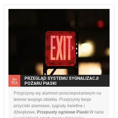
PRZEGLĄD SYSTEMU SYGNALIZACJI
POŻARU PIASKI
Przyjrzymy się alarmom przeciwpożarowym na
terenie twojego obiektu. Przejrzymy twoje
przyciski alarmowe, sygnały świetlne i
dźwiękowe.
Przepusty ogniowe Piaski
W razie