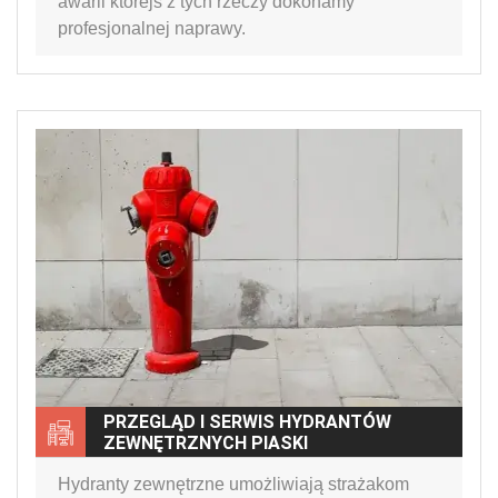
awarii którejś z tych rzeczy dokonamy
profesjonalnej naprawy.
PRZEGLĄD I SERWIS HYDRANTÓW
ZEWNĘTRZNYCH PIASKI
Hydranty zewnętrzne umożliwiają strażakom