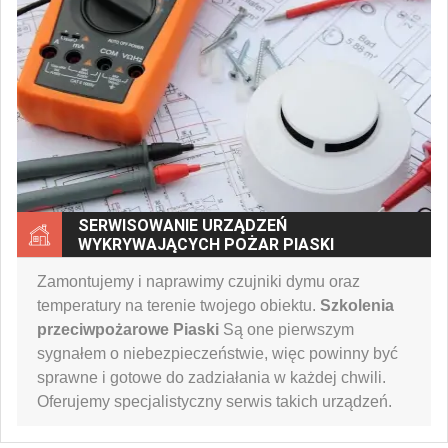
SERWISOWANIE URZĄDZEŃ
WYKRYWAJĄCYCH POŻAR PIASKI
Zamontujemy i naprawimy czujniki dymu oraz
temperatury na terenie twojego obiektu.
Szkolenia
przeciwpożarowe Piaski
Są one pierwszym
sygnałem o niebezpieczeństwie, więc powinny być
sprawne i gotowe do zadziałania w każdej chwili.
Oferujemy specjalistyczny serwis takich urządzeń.