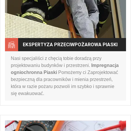
EKSPERTYZA PRZECIWPOŻAROWA PIASKI
Nasi specjaliści z chęcią tobie doradzą przy
projektowaniu budynków i przestrzeni.
Impregnacja
ogniochronna Piaski
Pomożemy ci Zaprojektować
bezpieczną dla pracowników i mienia przestrzeń,
która w razie pożaru pozwoli im szybko i sprawnie
się ewakuować.