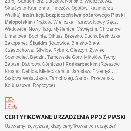
Zdrój, Sandomierz, Staszów, Końskie, Włoszczowa,
Skarżysko-Kamienna, Pińczów, Opatów, Kazimierza
Wielka),
instrukcja bezpieczeństwa pożarowego Piaski
Małopolskim
(Kraków, Wieliczka, Tarnów, Nowy Sącz,
Wadowice, Nowy Targ, Myślenice, Oświęcim, Chrzanów,
Limanowa, Bochnia, Olkusz, Brzesko, Sucha Beskidzka,
Zakopane),
Śląskim
(Katowice, Bielsko-Biała,
Częstochowa, Gliwice, Rybnik, Cieszyn, Żywiec,
Sosnowiec, Będzin, Tarnowskie Góry, Mikołów, Tychy,
Zabrze, Dąbrowa Górnicza) i
Podkarpackim
(Rzeszów,
Krosno, Dębica, Mielec, Łańcut, Jarosław, Przemyśl,
Stalowa Wola, Jasło, Tarnobrzeg, Sanok, Przeworsk,
Kolbuszowa, Ropczyce)
CERTYFIKOWANE URZĄDZENIA PPOŻ PIASKI
Używamy najwyższej klasy certyfikowanych urządzeń