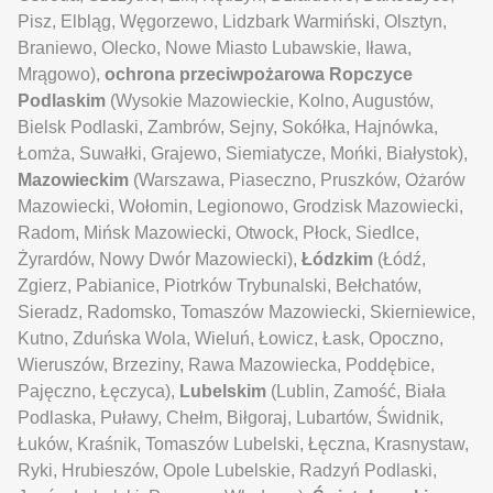
Pisz, Elbląg, Węgorzewo, Lidzbark Warmiński, Olsztyn,
Braniewo, Olecko, Nowe Miasto Lubawskie, Iława,
Mrągowo),
ochrona przeciwpożarowa Ropczyce
Podlaskim
(Wysokie Mazowieckie, Kolno, Augustów,
Bielsk Podlaski, Zambrów, Sejny, Sokółka, Hajnówka,
Łomża, Suwałki, Grajewo, Siemiatycze, Mońki, Białystok),
Mazowieckim
(Warszawa, Piaseczno, Pruszków, Ożarów
Mazowiecki, Wołomin, Legionowo, Grodzisk Mazowiecki,
Radom, Mińsk Mazowiecki, Otwock, Płock, Siedlce,
Żyrardów, Nowy Dwór Mazowiecki),
Łódzkim
(Łódź,
Zgierz, Pabianice, Piotrków Trybunalski, Bełchatów,
Sieradz, Radomsko, Tomaszów Mazowiecki, Skierniewice,
Kutno, Zduńska Wola, Wieluń, Łowicz, Łask, Opoczno,
Wieruszów, Brzeziny, Rawa Mazowiecka, Poddębice,
Pajęczno, Łęczyca),
Lubelskim
(Lublin, Zamość, Biała
Podlaska, Puławy, Chełm, Biłgoraj, Lubartów, Świdnik,
Łuków, Kraśnik, Tomaszów Lubelski, Łęczna, Krasnystaw,
Ryki, Hrubieszów, Opole Lubelskie, Radzyń Podlaski,