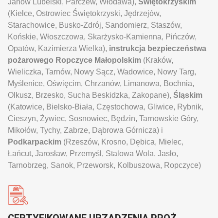
Janów Lubelski, Parczew, Włodawa),
Świętokrzyskim
(Kielce, Ostrowiec Świętokrzyski, Jędrzejów,
Starachowice, Busko-Zdrój, Sandomierz, Staszów,
Końskie, Włoszczowa, Skarżysko-Kamienna, Pińczów,
Opatów, Kazimierza Wielka),
instrukcja bezpieczeństwa
pożarowego Ropczyce
Małopolskim
(Kraków,
Wieliczka, Tarnów, Nowy Sącz, Wadowice, Nowy Targ,
Myślenice, Oświęcim, Chrzanów, Limanowa, Bochnia,
Olkusz, Brzesko, Sucha Beskidzka, Zakopane),
Śląskim
(Katowice, Bielsko-Biała, Częstochowa, Gliwice, Rybnik,
Cieszyn, Żywiec, Sosnowiec, Będzin, Tarnowskie Góry,
Mikołów, Tychy, Zabrze, Dąbrowa Górnicza) i
Podkarpackim
(Rzeszów, Krosno, Dębica, Mielec,
Łańcut, Jarosław, Przemyśl, Stalowa Wola, Jasło,
Tarnobrzeg, Sanok, Przeworsk, Kolbuszowa, Ropczyce)