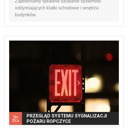
Zapewniamy sprawne działanie systemów
oddymiających klatki schodowe i wnętrza
budynków.
PRZEGLĄD SYSTEMU SYGNALIZACJI
POŻARU ROPCZYCE