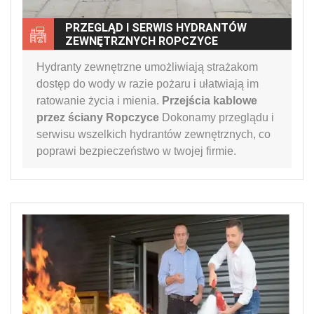
PRZEGLĄD I SERWIS HYDRANTÓW
ZEWNĘTRZNYCH ROPCZYCE
Hydranty zewnętrzne umożliwiają strażakom
dostęp do wody w razie pożaru i ułatwiają im
ratowanie życia i mienia.
Przejścia kablowe
przez ściany Ropczyce
Dokonamy przeglądu i
serwisu wszelkich hydrantów zewnętrznych, co
poprawi bezpieczeństwo w twojej firmie.