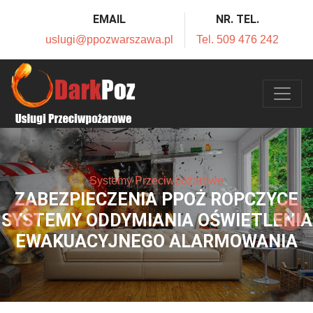
EMAIL
NR. TEL.
uslugi@ppozwarszawa.pl
Tel. 509 476 242
Systemy Przeciwpożarowe
ZABEZPIECZENIA PPOŻ ROPCZYCE
SYSTEMY ODDYMIANIA OŚWIETLENIA
EWAKUACYJNEGO ALARMOWANIA