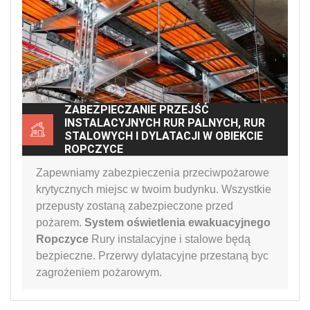
ZABEZPIECZANIE PRZEJŚĆ
INSTALACYJNYCH RUR PALNYCH, RUR
STALOWYCH I DYLATACJI W OBIEKCIE
ROPCZYCE
Zapewniamy zabezpieczenia przeciwpożarowe
krytycznych miejsc w twoim budynku. Wszystkie
przepusty zostaną zabezpieczone przed
pożarem.
System oświetlenia ewakuacyjnego
Ropczyce
Rury instalacyjne i stalowe będą
bezpieczne. Przerwy dylatacyjne przestaną byc
zagrożeniem pożarowym.