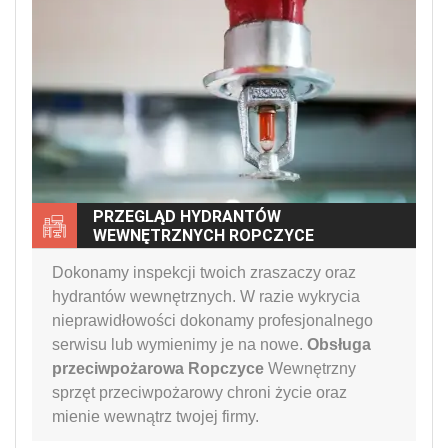
PRZEGLĄD HYDRANTÓW
WEWNĘTRZNYCH ROPCZYCE
Dokonamy inspekcji twoich zraszaczy oraz
hydrantów wewnętrznych. W razie wykrycia
nieprawidłowości dokonamy profesjonalnego
serwisu lub wymienimy je na nowe.
Obsługa
przeciwpożarowa Ropczyce
Wewnętrzny
sprzęt przeciwpożarowy chroni życie oraz
mienie wewnątrz twojej firmy.