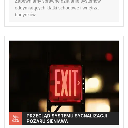
Zapewniamy sprawne działanie systemów
oddymiających klatki schodowe i wnętrza
budynków.
PRZEGLĄD SYSTEMU SYGNALIZACJI
POŻARU SIENIAWA