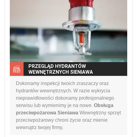
PRZEGLĄD HYDRANTÓW
WEWNĘTRZNYCH SIENIAWA
Dokonamy inspekcji twoich zraszaczy oraz
hydrantów wewnętrznych. W razie wykrycia
nieprawidłowości dokonamy profesjonalnego
serwisu lub wymienimy je na nowe.
Obsługa
przeciwpożarowa Sieniawa
Wewnętrzny sprzęt
przeciwpożarowy chroni życie oraz mienie
wewnątrz twojej firmy.