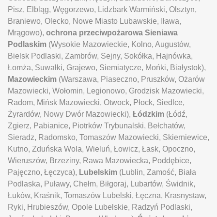
Pisz, Elbląg, Węgorzewo, Lidzbark Warmiński, Olsztyn,
Braniewo, Olecko, Nowe Miasto Lubawskie, Iława,
Mrągowo),
ochrona przeciwpożarowa Sieniawa
Podlaskim
(Wysokie Mazowieckie, Kolno, Augustów,
Bielsk Podlaski, Zambrów, Sejny, Sokółka, Hajnówka,
Łomża, Suwałki, Grajewo, Siemiatycze, Mońki, Białystok),
Mazowieckim
(Warszawa, Piaseczno, Pruszków, Ożarów
Mazowiecki, Wołomin, Legionowo, Grodzisk Mazowiecki,
Radom, Mińsk Mazowiecki, Otwock, Płock, Siedlce,
Żyrardów, Nowy Dwór Mazowiecki),
Łódzkim
(Łódź,
Zgierz, Pabianice, Piotrków Trybunalski, Bełchatów,
Sieradz, Radomsko, Tomaszów Mazowiecki, Skierniewice,
Kutno, Zduńska Wola, Wieluń, Łowicz, Łask, Opoczno,
Wieruszów, Brzeziny, Rawa Mazowiecka, Poddębice,
Pajęczno, Łęczyca),
Lubelskim
(Lublin, Zamość, Biała
Podlaska, Puławy, Chełm, Biłgoraj, Lubartów, Świdnik,
Łuków, Kraśnik, Tomaszów Lubelski, Łęczna, Krasnystaw,
Ryki, Hrubieszów, Opole Lubelskie, Radzyń Podlaski,