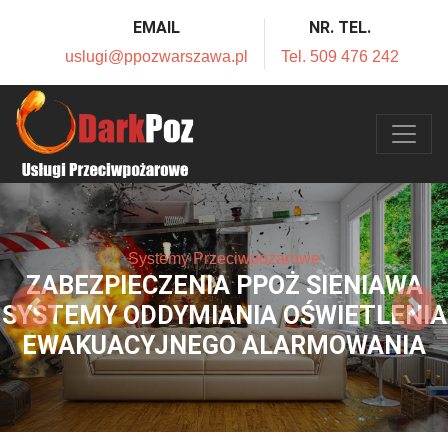
EMAIL
NR. TEL.
uslugi@ppozwarszawa.pl
Tel. 509 476 242
Systemy Przeciwpożarowe
ZABEZPIECZENIA PPOŻ SIENIAWA
SYSTEMY ODDYMIANIA OŚWIETLENIA
EWAKUACYJNEGO ALARMOWANIA