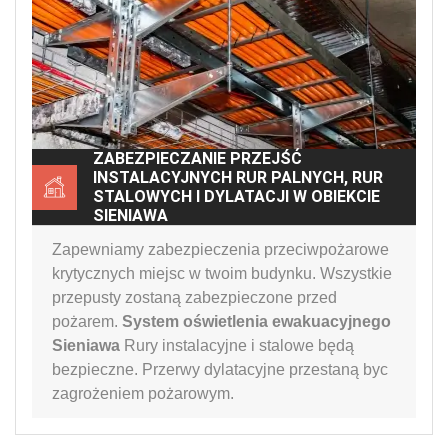
ZABEZPIECZANIE PRZEJŚĆ
INSTALACYJNYCH RUR PALNYCH, RUR
STALOWYCH I DYLATACJI W OBIEKCIE
SIENIAWA
Zapewniamy zabezpieczenia przeciwpożarowe
krytycznych miejsc w twoim budynku. Wszystkie
przepusty zostaną zabezpieczone przed
pożarem.
System oświetlenia ewakuacyjnego
Sieniawa
Rury instalacyjne i stalowe będą
bezpieczne. Przerwy dylatacyjne przestaną byc
zagrożeniem pożarowym.