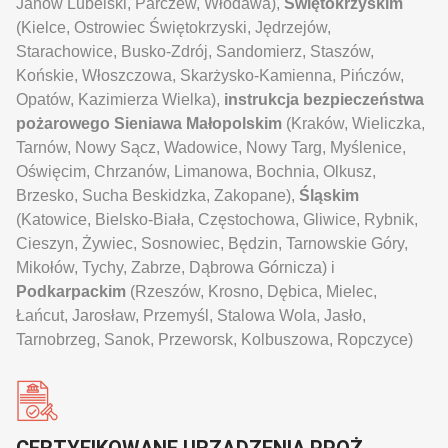
Janów Lubelski, Parczew, Włodawa),
Świętokrzyskim
(Kielce, Ostrowiec Świętokrzyski, Jędrzejów,
Starachowice, Busko-Zdrój, Sandomierz, Staszów,
Końskie, Włoszczowa, Skarżysko-Kamienna, Pińczów,
Opatów, Kazimierza Wielka),
instrukcja bezpieczeństwa
pożarowego Sieniawa
Małopolskim
(Kraków, Wieliczka,
Tarnów, Nowy Sącz, Wadowice, Nowy Targ, Myślenice,
Oświęcim, Chrzanów, Limanowa, Bochnia, Olkusz,
Brzesko, Sucha Beskidzka, Zakopane),
Śląskim
(Katowice, Bielsko-Biała, Częstochowa, Gliwice, Rybnik,
Cieszyn, Żywiec, Sosnowiec, Będzin, Tarnowskie Góry,
Mikołów, Tychy, Zabrze, Dąbrowa Górnicza) i
Podkarpackim
(Rzeszów, Krosno, Dębica, Mielec,
Łańcut, Jarosław, Przemyśl, Stalowa Wola, Jasło,
Tarnobrzeg, Sanok, Przeworsk, Kolbuszowa, Ropczyce)