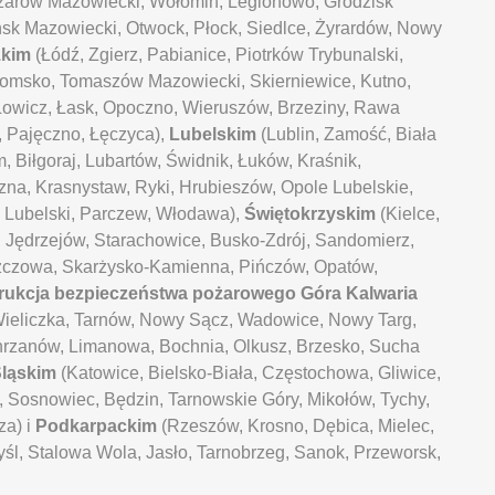
żarów Mazowiecki, Wołomin, Legionowo, Grodzisk
sk Mazowiecki, Otwock, Płock, Siedlce, Żyrardów, Nowy
zkim
(Łódź, Zgierz, Pabianice, Piotrków Trybunalski,
domsko, Tomaszów Mazowiecki, Skierniewice, Kutno,
Łowicz, Łask, Opoczno, Wieruszów, Brzeziny, Rawa
 Pajęczno, Łęczyca),
Lubelskim
(Lublin, Zamość, Biała
 Biłgoraj, Lubartów, Świdnik, Łuków, Kraśnik,
na, Krasnystaw, Ryki, Hrubieszów, Opole Lubelskie,
 Lubelski, Parczew, Włodawa),
Świętokrzyskim
(Kielce,
, Jędrzejów, Starachowice, Busko-Zdrój, Sandomierz,
zczowa, Skarżysko-Kamienna, Pińczów, Opatów,
trukcja bezpieczeństwa pożarowego Góra Kalwaria
ieliczka, Tarnów, Nowy Sącz, Wadowice, Nowy Targ,
hrzanów, Limanowa, Bochnia, Olkusz, Brzesko, Sucha
ląskim
(Katowice, Bielsko-Biała, Częstochowa, Gliwice,
, Sosnowiec, Będzin, Tarnowskie Góry, Mikołów, Tychy,
za) i
Podkarpackim
(Rzeszów, Krosno, Dębica, Mielec,
yśl, Stalowa Wola, Jasło, Tarnobrzeg, Sanok, Przeworsk,