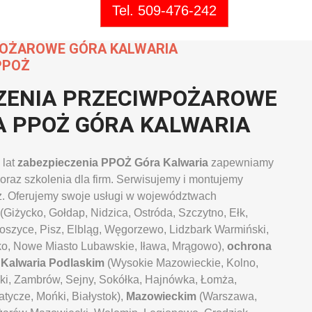
Tel. 509-476-242
POŻAROWE GÓRA KALWARIA
PPOŻ
ZENIA PRZECIWPOŻAROWE
IA PPOŻ GÓRA KALWARIA
 lat
zabezpieczenia PPOŻ Góra Kalwaria
zapewniamy
oraz szkolenia dla firm. Serwisujemy i montujemy
ż. Oferujemy swoje usługi w województwach
(Giżycko, Gołdap, Nidzica, Ostróda, Szczytno, Ełk,
toszyce, Pisz, Elbląg, Węgorzewo, Lidzbark Warmiński,
ko, Nowe Miasto Lubawskie, Iława, Mrągowo),
ochrona
Kalwaria
Podlaskim
(Wysokie Mazowieckie, Kolno,
ki, Zambrów, Sejny, Sokółka, Hajnówka, Łomża,
tycze, Mońki, Białystok),
Mazowieckim
(Warszawa,