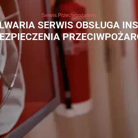
Systemy Przeciwpożarowe
 GÓRA KALWARIA SYSTEMY OD
WAKUACYJNEGO ALARMOWAN