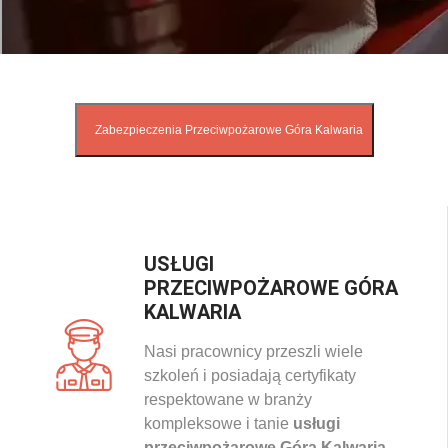
USŁUGI
PRZECIWPOŻAROWE GÓRA
KALWARIA
Nasi pracownicy przeszli wiele
szkoleń i posiadają certyfikaty
respektowane w branży
kompleksowe i tanie
usługi
przeciwpożarowe Góra Kalwaria