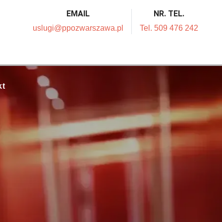
EMAIL
NR. TEL.
uslugi@ppozwarszawa.pl
Tel. 509 476 242
kt