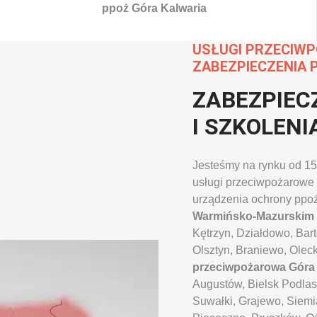
ppoż Góra Kalwaria
USŁUGI PRZECIW
ZABEZPIECZENIA 
ZABEZPIEC
I SZKOLEN
Jesteśmy na rynku od 15
usługi przeciwpożarowe 
urządzenia ochrony ppo
Warmińsko-Mazurskim
Kętrzyn, Działdowo, Bar
Olsztyn, Braniewo, Olec
przeciwpożarowa Góra 
Augustów, Bielsk Podlas
Suwałki, Grajewo, Siemia