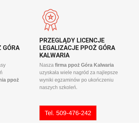
PRZEGLĄDY LICENCJE
Ż GÓRA
LEGALIZACJE PPOŻ GÓRA
KALWARIA
asy
Nasza
firma ppoż Góra Kalwaria
eń
uzyskała wiele nagród za najlepsze
nia ppoż
wyniki egzaminów po ukończeniu
naszych szkoleń.
Tel. 509-476-242