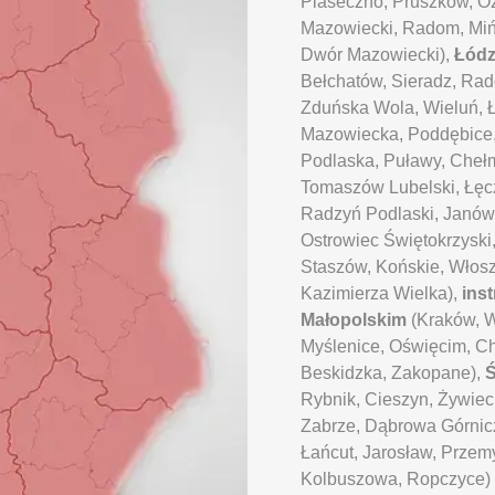
Piaseczno, Pruszków, O
Mazowiecki, Radom, Miń
Dwór Mazowiecki),
Łód
Bełchatów, Sieradz, Ra
Zduńska Wola, Wieluń, 
Mazowiecka, Poddębice,
Podlaska, Puławy, Chełm,
Tomaszów Lubelski, Łęcz
Radzyń Podlaski, Janów
Ostrowiec Świętokrzyski
Staszów, Końskie, Włos
Kazimierza Wielka),
ins
Małopolskim
(Kraków, W
Myślenice, Oświęcim, C
Beskidzka, Zakopane),
Ś
Rybnik, Cieszyn, Żywiec
Zabrze, Dąbrowa Górnic
Łańcut, Jarosław, Przem
Kolbuszowa, Ropczyce)